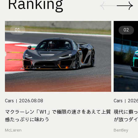
Ranking
01
02
Cars
2026.08.08
Cars
2026
マクラーレン「W1」で極限の速さをあえて上質
現代に蘇
感たっぷりに味わう
が放つダ
McLaren
Bentley