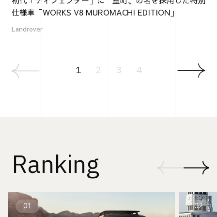
仕様車「WORKS V8 MUROMACHI EDITION」
Landrover
1
2
3
4
Ranking
01
02