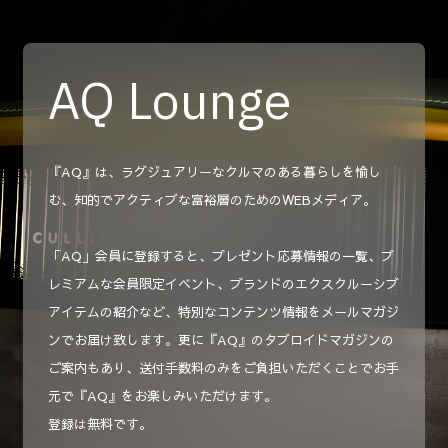
AQ Lounge
『AQ』は、ラグジュアリーなクルマのある暮らしを愉し
む、知的でアクティブな富裕層のためのWEBメディア。
「AQ」会員に登録すると、プレゼント応募情報の一覧、プ
レミアムな会員限定イベント、ブランドのエクスクルーシブ
アイテムの紹介など、特別なコンテンツ情報をメールマガジ
ンでお届け致します。更に『AQ』のタブロイドマガジンの
ご案内もあり、送付手数料のみをご負担いただくことでお手
元で『AQ』をお楽しみいただけます。
登録は無料です。