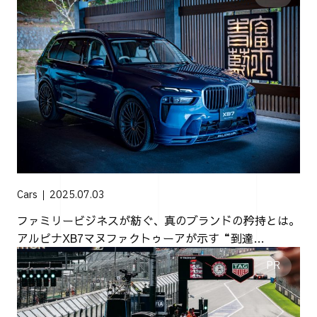
Cars
2025.07.03
ファミリービジネスが紡ぐ、真のブランドの矜持とは。
アルピナXB7マヌファクトゥーアが示す“到達
点”【PR】