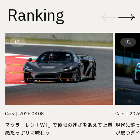
Ranking
01
02
Cars
2026.08.08
Cars
2026
マクラーレン「W1」で極限の速さをあえて上質
現代に蘇
感たっぷりに味わう
が放つダ