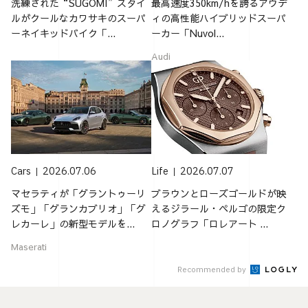
洗練された“SUGOMI”スタイ
最高速度350km/hを誇るアウデ
ルがクールなカワサキのスーパ
ィの高性能ハイブリッドスーパ
ーネイキッドバイク「...
ーカー「Nuvol...
Audi
Cars
2026.07.06
Life
2026.07.07
マセラティが「グラントゥーリ
ブラウンとローズゴールドが映
ズモ」「グランカブリオ」「グ
えるジラール・ペルゴの限定ク
レカーレ」の新型モデルを...
ロノグラフ「ロレアート ...
Maserati
Recommended by