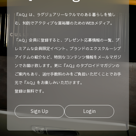
『AQ』は、ラグジュアリーなクルマのある暮らしを愉し
む、知的でアクティブな富裕層のためのWEBメディア。
「AQ」会員に登録すると、プレゼント応募情報の一覧、プ
レミアムな会員限定イベント、ブランドのエクスクルーシブ
アイテムの紹介など、特別なコンテンツ情報をメールマガジ
ンでお届け致します。更に『AQ』のタブロイドマガジンの
ご案内もあり、送付手数料のみをご負担いただくことでお手
元で『AQ』をお楽しみいただけます。
登録は無料です。
Sign Up
Login