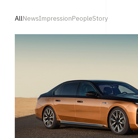
All
News
Impression
People
Story