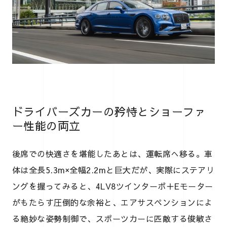
ドライバーズカーの矜恃とショーファ
ー性能の両立
後席での快適さを堪能したあとは、運転席へ移る。車
体は全長5.3m×全幅2.2mと巨大だが、実際にステアリ
ングを握ってみると、4LV8ツインターボ＋Eモーター
がもたらす圧倒的な余裕と、エアサスペンションによ
る絶妙な姿勢制御で、スポーツカーに匹敵する俊敏さ