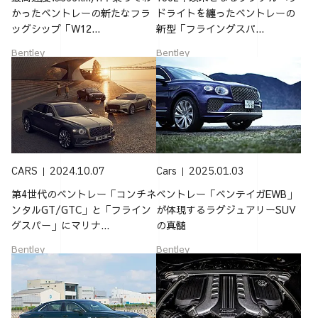
かったベントレーの新たなフラ
ドライトを纏ったベントレーの
ッグシップ「W12...
新型「フライングスパ...
Bentley
Bentley
CARS
2024.10.07
Cars
2025.01.03
第4世代のベントレー「コンチネ
ベントレー「ベンテイガEWB」
ンタルGT/GTC」と「フライン
が体現するラグジュアリーSUV
グスパー」にマリナ...
の真髄
Bentley
Bentley