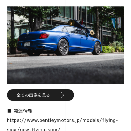
全ての画像を見る
■ 関連情報
https://www.bentleymotors.jp/models/flying-
spur/new-flying-spur/