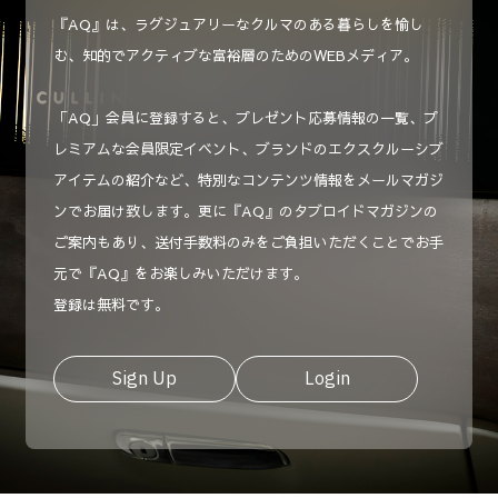
『AQ』は、ラグジュアリーなクルマのある暮らしを愉し
む、知的でアクティブな富裕層のためのWEBメディア。
「AQ」会員に登録すると、プレゼント応募情報の一覧、プ
レミアムな会員限定イベント、ブランドのエクスクルーシブ
アイテムの紹介など、特別なコンテンツ情報をメールマガジ
ンでお届け致します。更に『AQ』のタブロイドマガジンの
ご案内もあり、送付手数料のみをご負担いただくことでお手
元で『AQ』をお楽しみいただけます。
登録は無料です。
Sign Up
Login