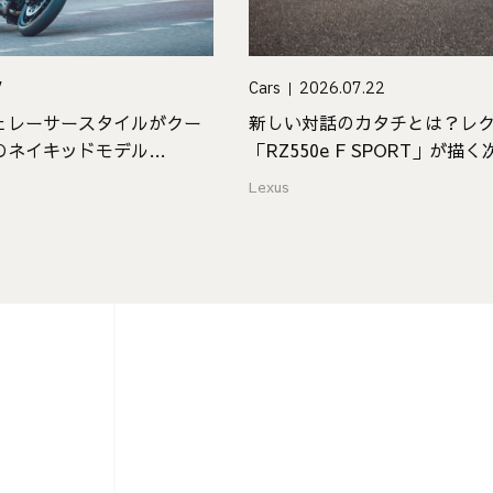
7
Cars
2026.07.22
ェレーサースタイルがクー
新しい対話のカタチとは？レ
naのネイキッドモデル
「RZ550e F SPORT」が
ジュアリー
Lexus