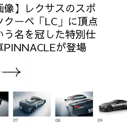
画像】レクサスのスポ
ツクーペ「LC」に頂点
いう名を冠した特別仕
PINNACLEが登場
07
08
09