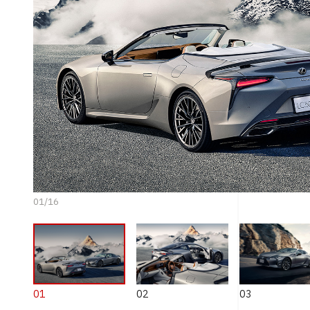
01
/
16
01
02
03