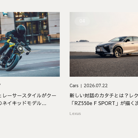
04
7
Cars
2026.07.22
ェレーサースタイルがクー
新しい対話のカタチとは？レ
naのネイキッドモデル
「RZ550e F SPORT」が
ジュアリー
Lexus