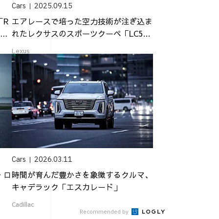
Cars
2025.09.15
「R
エアレースで培った空力技術が注ぎ込ま
..
れたレクサスのスポーツクーペ「LC50
0“P...
Lexus
Cars
2026.03.11
・ロ
時間が育んだ豊かさを象徴するクルマ、
」
キャデラック「エスカレード」
Cadillac
Recommended by