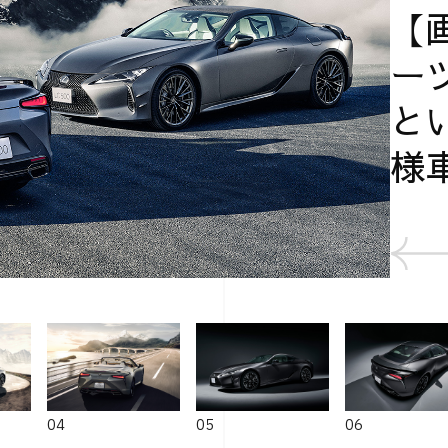
【
ー
と
様車
04
05
06