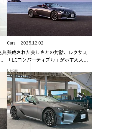
Cars
2025.12.02
克典
熟成された美しさとの対話、レクサス
ダ
「LCコンバーティブル」が示す大人の
流儀
Lexus