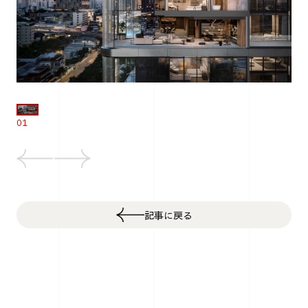
01
記事に戻る
Top
Cars
高級車に着想を得た贅の極みを体現するポルシェ・デ