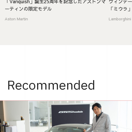
「Vanquish」誕生25周年を記念したアストンマ
ヴィンテ
ーティンの限定モデル
「ミウラ
Aston Martin
Lamborghini
Recommended