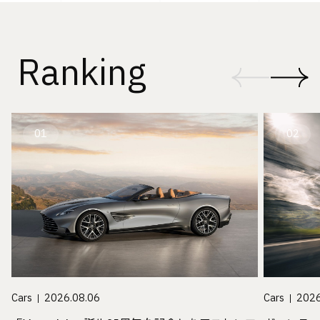
Ranking
01
02
Cars
2026.08.06
Cars
2026