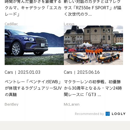
時間が育んだ豊かさを象徴する
新しい対話のカタチとは？レク
クルマ、キャデラック「エスカ
サス「RZ550e F SPORT」が描
レード」
く次世代のラ...
Cadillac
Lexus
Cars
2025.01.03
Cars
2025.06.16
ベントレー「ベンテイガEWB」
マクラーレンの初参戦、初優勝
が体現するラグジュアリーSUV
から30周年となるル・マン24時
の真髄
間レースに「GT3 ...
Bentley
McLaren
Recommended by