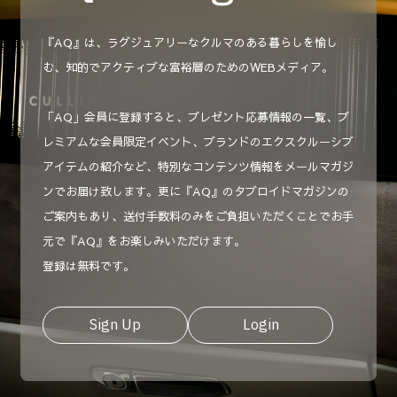
『AQ』は、ラグジュアリーなクルマのある暮らしを愉し
む、知的でアクティブな富裕層のためのWEBメディア。
「AQ」会員に登録すると、プレゼント応募情報の一覧、プ
レミアムな会員限定イベント、ブランドのエクスクルーシブ
アイテムの紹介など、特別なコンテンツ情報をメールマガジ
ンでお届け致します。更に『AQ』のタブロイドマガジンの
ご案内もあり、送付手数料のみをご負担いただくことでお手
元で『AQ』をお楽しみいただけます。
登録は無料です。
Sign Up
Login