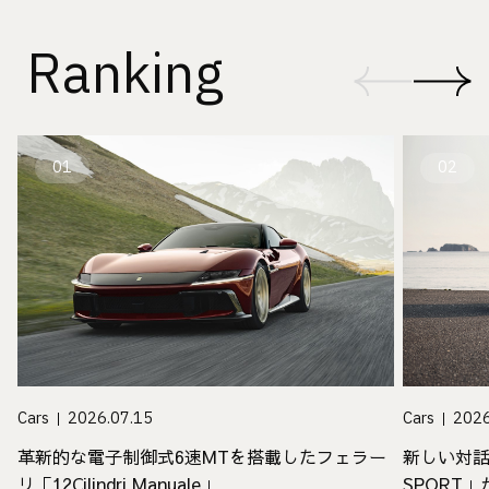
Ranking
01
02
Cars
2026.07.15
Cars
2026
革新的な電子制御式6速MTを搭載したフェラー
新しい対話
リ「12Cilindri Manuale」
SPORT