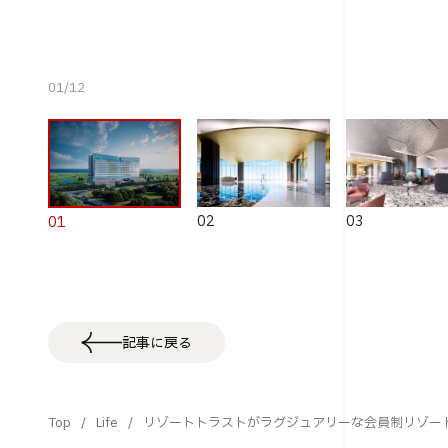
01
/
12
02
03
01
記事に戻る
Top
Life
リゾートトラストがラグジュアリーな会員制リゾート