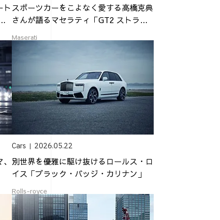
ート
スポーツカーをこよなく愛する高橋克典
チ
さんが語るマセラティ「GT2 ストラダ
ーレ」...
Maserati
Cars
2026.05.22
マ、
別世界を優雅に駆け抜けるロールス・ロ
イス「ブラック・バッジ・カリナン」
Rolls-royce