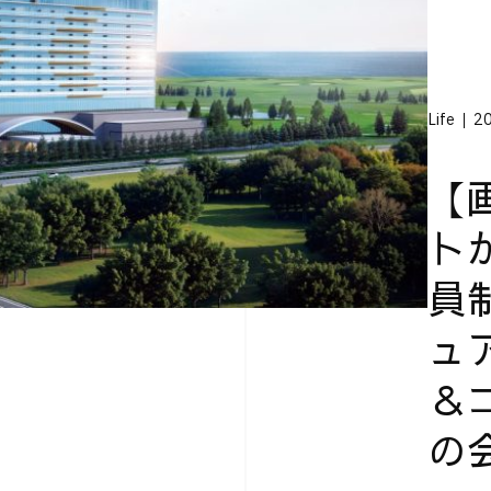
Life
20
【
ト
員
ュ
＆
の