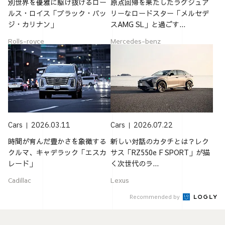
別世界を優雅に駆け抜けるロー
原点回帰を果たしたラグジュア
ルス・ロイス「ブラック・バッ
リーなロードスター「メルセデ
ジ・カリナン」
スAMG SL」と過ごす...
Rolls-royce
Mercedes-benz
Cars
2026.03.11
Cars
2026.07.22
時間が育んだ豊かさを象徴する
新しい対話のカタチとは？レク
クルマ、キャデラック「エスカ
サス「RZ550e F SPORT」が描
レード」
く次世代のラ...
Cadillac
Lexus
Recommended by