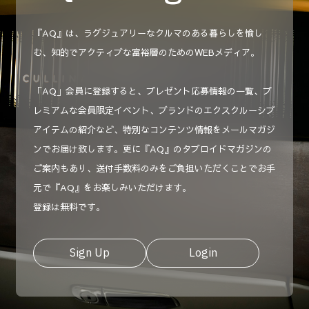
『AQ』は、ラグジュアリーなクルマのある暮らしを愉し
む、知的でアクティブな富裕層のためのWEBメディア。
「AQ」会員に登録すると、プレゼント応募情報の一覧、プ
レミアムな会員限定イベント、ブランドのエクスクルーシブ
アイテムの紹介など、特別なコンテンツ情報をメールマガジ
ンでお届け致します。更に『AQ』のタブロイドマガジンの
ご案内もあり、送付手数料のみをご負担いただくことでお手
元で『AQ』をお楽しみいただけます。
登録は無料です。
Sign Up
Login