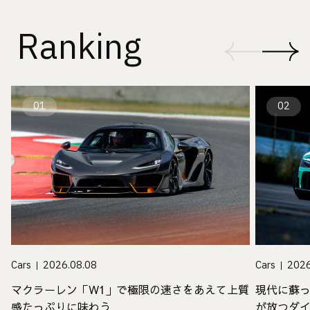
Ranking
01
02
Cars
2026.08.08
Cars
2026
マクラーレン「W1」で極限の速さをあえて上質
現代に蘇
感たっぷりに味わう
が放つダ