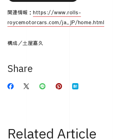
関連情報：
https://www.rolls-
roycemotorcars.com/ja_JP/home.html
構成／土屋嘉久
Share
Related Article