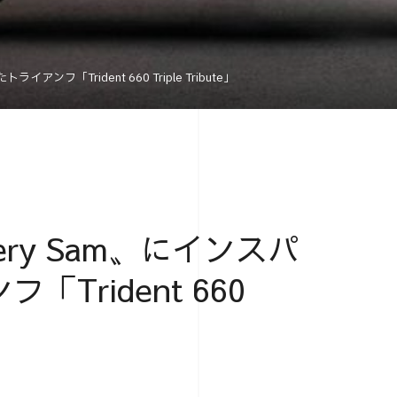
ンフ「Trident 660 Triple Tribute」
ery Sam〟にインスパ
Trident 660