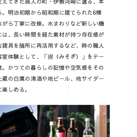
支えてきた商人の町・伊勢河崎に遺る、本
る。明治初期から昭和期に建てられた6棟
ながら丁寧に改修。水まわりなど新しい機
には、長い時間を経た素材が持つ存在感が
古建具を随所に再活用するなど、時の職人
客室体験として、「禊（みそぎ）」をテー
意。かつての暮らしの記憶や空気感をその
上蔵の白鷹の清酒や地ビール、地サイダー
に楽しめる。