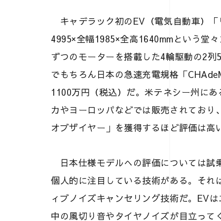
キャデラック初のEV（電気自動車）「
4995×全幅1985×全高1640mmとい
ずつのモーターを搭載した4輪駆動の2列5
でもちろん日本の急速充電規格「CHAd
1100万円（税込）だ。米テネシー州に
カやヨーロッパなどでは販売されており、
オブザイヤー」を獲得するほど評価は高
日本仕様モデルへの評価については試乗
個人的に注目している技術がある。それ
ィブノイズキャンセリング技術だ。EV
中の風切り音やタイヤノイズが目立って