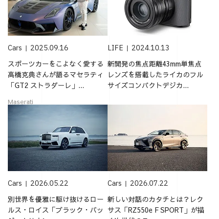
Cars
2025.09.16
LIFE
2024.10.13
スポーツカーをこよなく愛する
新開発の焦点距離43mm単焦点
高橋克典さんが語るマセラティ
レンズを搭載したライカのフル
「GT2 ストラダーレ」...
サイズコンパクトデジカ...
Maserati
Cars
2026.05.22
Cars
2026.07.22
別世界を優雅に駆け抜けるロー
新しい対話のカタチとは？レク
ルス・ロイス「ブラック・バッ
サス「RZ550e F SPORT」が描