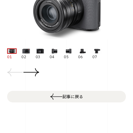
01
02
03
04
05
06
07
記事に戻る
Top
Life
新開発の焦点距離43mm単焦点レンズを搭載したライカの