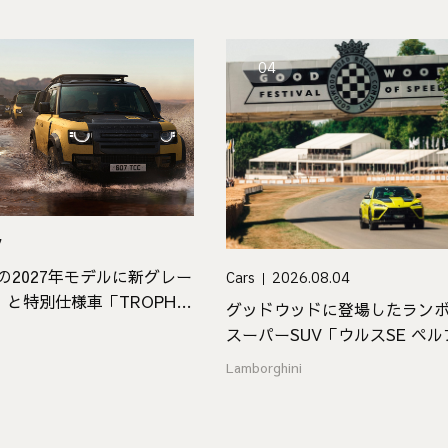
04
7
」の2027年モデルに新グレー
Cars
2026.08.04
」と特別仕様車「TROPHY
グッドウッドに登場したラン
場
スーパーSUV「ウルスSE ペ
テ」
Lamborghini