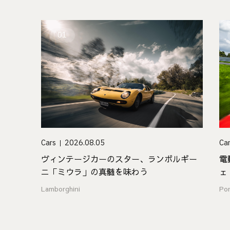
01
Cars
2026.08.05
Ca
ヴィンテージカーのスター、ランボルギー
電
ニ「ミウラ」の真髄を味わう
ェ
た
Lamborghini
Po