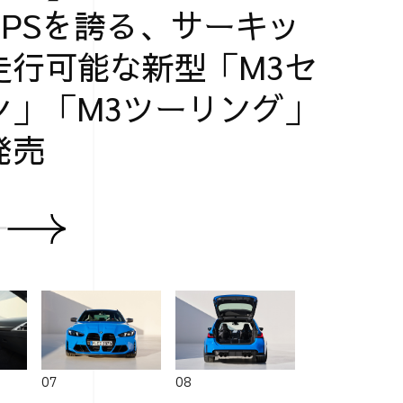
30PSを誇る、サーキッ
走行可能な新型「M3セ
ン」「M3ツーリング」
発売
07
08