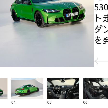
5
ト
ダ
を
04
05
06