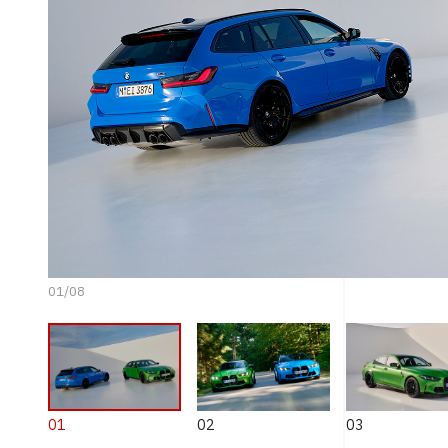
01
/
08
01
02
03