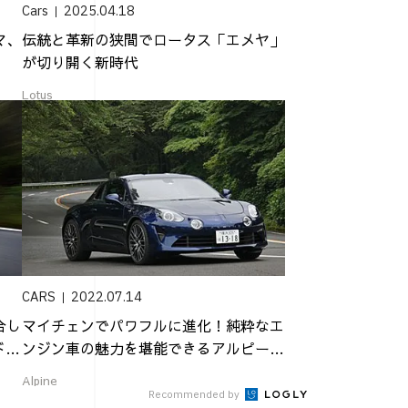
Cars
2025.04.18
マ、
伝統と革新の狭間でロータス「エメヤ」
が切り開く新時代
Lotus
CARS
2022.07.14
合し
マイチェンでパワフルに進化！純粋なエ
ド」
ンジン車の魅力を堪能できるアルピーヌ
「A11...
Alpine
Recommended by