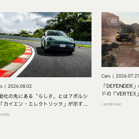
02
03
Cars
2026.07.2
「DEFENDER
rs
2026.08.02
ドの「VERTEX
動化の先にある〝らしさ〟とは？ポルシ
EDITION」が登
「カイエン・エレクトリック」が示す新
Landrover
な価値
rsche