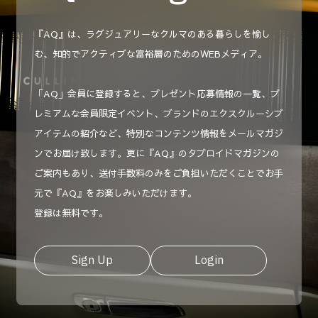
『AQ』は、ラグジュアリーなクルマのある暮らしを愉し
む、知的でアクティブな富裕層のためのWEBメディア。
「AQ」会員に登録すると、プレゼント応募情報の一覧、プ
レミアムな会員限定イベント、ブランドのエクスクルーシブ
アイテムの紹介など、特別なコンテンツ情報をメールマガジ
ンでお届け致します。更に『AQ』のタブロイドマガジンの
ご案内もあり、送付手数料のみをご負担いただくことでお手
元で『AQ』をお楽しみいただけます。
登録は無料です。
Sign Up
Login