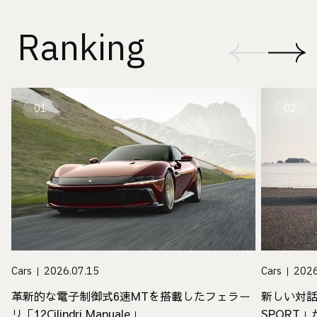
Ranking
01
02
Cars
2026.07.15
Cars
2026
革新的な電子制御式6速MTを搭載したフェラー
新しい対話
リ「12Cilindri Manuale」
SPORT