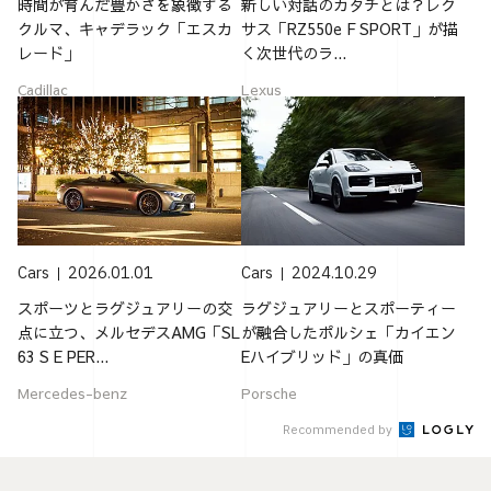
時間が育んだ豊かさを象徴する
新しい対話のカタチとは？レク
クルマ、キャデラック「エスカ
サス「RZ550e F SPORT」が描
レード」
く次世代のラ...
Cadillac
Lexus
Cars
2026.01.01
Cars
2024.10.29
スポーツとラグジュアリーの交
ラグジュアリーとスポーティー
点に立つ、メルセデスAMG「SL
が融合したポルシェ「カイエン
63 S E PER...
Eハイブリッド」の真価
Mercedes-benz
Porsche
Recommended by