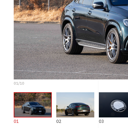
01
/
10
01
02
03