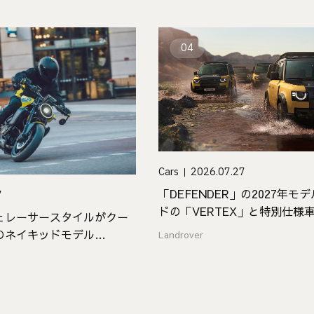
04
Cars
2026.07.27
「DEFENDER」の2027年モ
7
ドの「VERTEX」と特別仕様車
ェレーサースタイルがクー
EDITION」が登場
naのネイキッドモデル
Landrover