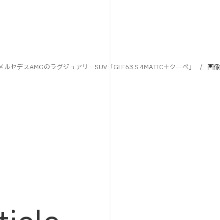
セデスAMGのラグジュアリーSUV「GLE63 S 4MATIC＋クーペ」
画像