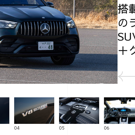
搭
の
SU
＋
04
05
06