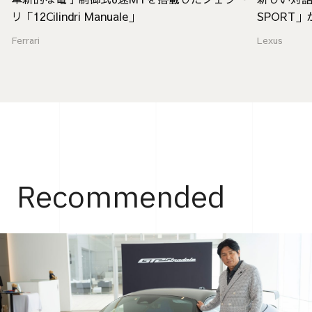
リ「12Cilindri Manuale」
SPORT
Ferrari
Lexus
Recommended