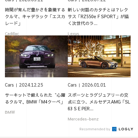
時間が育んだ豊かさを象徴する
新しい対話のカタチとは？レク
クルマ、キャデラック「エスカ
サス「RZ550e F SPORT」が描
レード」
く次世代のラ...
Cadillac
Lexus
Cars
2024.12.25
Cars
2026.01.01
サーキットで鍛えられた〝心躍
スポーツとラグジュアリーの交
るクルマ〟BMW「M4クーペ」
点に立つ、メルセデスAMG「SL
63 S E PER...
BMW
Mercedes-benz
Recommended by