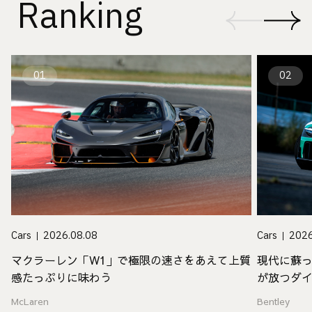
Ranking
01
02
Cars
2026.08.08
Cars
2026
マクラーレン「W1」で極限の速さをあえて上質
現代に蘇
感たっぷりに味わう
が放つダ
McLaren
Bentley