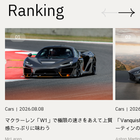
Ranking
01
02
Cars
2026
Cars
2026.08.08
「Vanq
マクラーレン「W1」で極限の速さをあえて上質
ーティン
感たっぷりに味わう
Aston Marti
McLaren