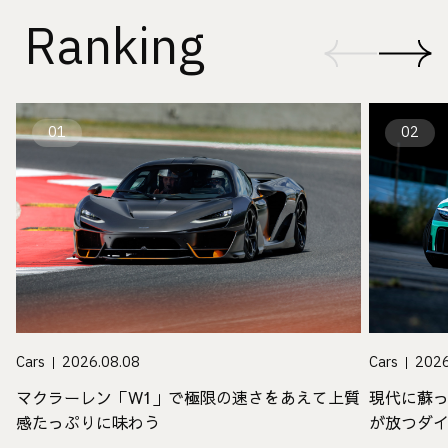
Ranking
01
02
Cars
2026.08.08
Cars
2026
マクラーレン「W1」で極限の速さをあえて上質
現代に蘇
感たっぷりに味わう
が放つダ