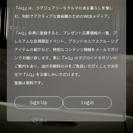
『AQ』は、ラグジュアリーなクルマのある暮らしを愉し
む、知的でアクティブな富裕層のためのWEBメディア。
「AQ」会員に登録すると、プレゼント応募情報の一覧、プ
レミアムな会員限定イベント、ブランドのエクスクルーシブ
アイテムの紹介など、特別なコンテンツ情報をメールマガジ
ンでお届け致します。更に『AQ』のタブロイドマガジンの
ご案内もあり、送付手数料のみをご負担いただくことでお手
元で『AQ』をお楽しみいただけます。
登録は無料です。
Sign Up
Login