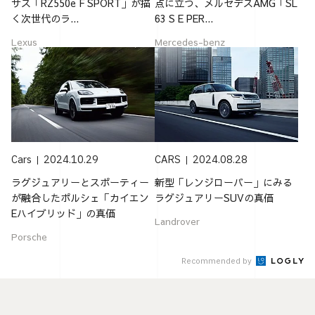
サス「RZ550e F SPORT」が描
点に立つ、メルセデスAMG「SL
く次世代のラ...
63 S E PER...
Lexus
Mercedes-benz
Cars
2024.10.29
CARS
2024.08.28
ラグジュアリーとスポーティー
新型「レンジローバー」にみる
が融合したポルシェ「カイエン
ラグジュアリーSUVの真価
Eハイブリッド」の真価
Landrover
Porsche
Recommended by