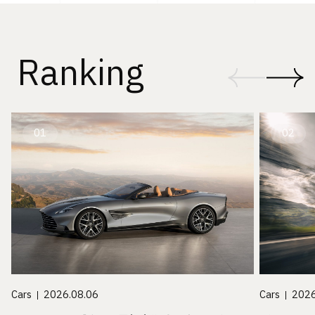
Ranking
01
02
Cars
2026.08.06
Cars
2026