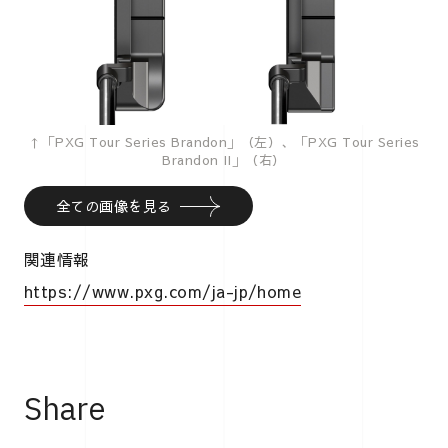
↑「PXG Tour Series Brandon」（左）、「PXG Tour Series
Brandon II」（右）
全ての画像を見る
関連情報
https://www.pxg.com/ja-jp/home
Share