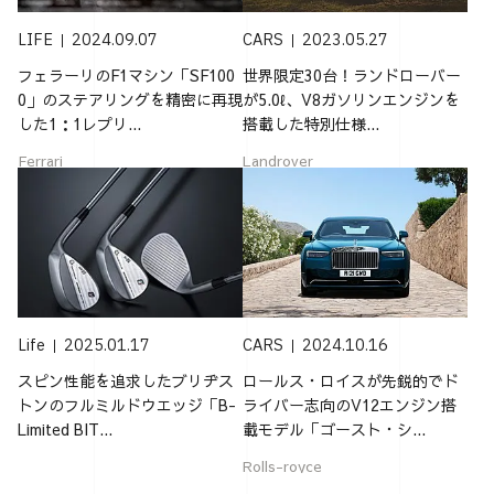
LIFE
2024.09.07
CARS
2023.05.27
フェラーリのF1マシン「SF100
世界限定30台！ランドローバー
0」のステアリングを精密に再現
が5.0ℓ、V8ガソリンエンジンを
した1：1レプリ...
搭載した特別仕様...
Ferrari
Landrover
Life
2025.01.17
CARS
2024.10.16
スピン性能を追求したブリヂス
ロールス・ロイスが先鋭的でド
トンのフルミルドウエッジ「B-
ライバー志向のV12エンジン搭
Limited BIT...
載モデル「ゴースト・シ...
Rolls-royce