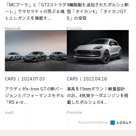
「MCプーラ」と「GT2ストラダ
4輪駆動も追加されたポルシェ新
ーレ」でマセラティの荒ぶる魂
型「タイカン4」「タイカンGT
とエレガンスを堪能す...
S」の全容
Maserati
Porsche
CARS
2024.07.03
CARS
2022.04.18
アウディがe-tron GTの新バー
車高を15mmダウン！軽量設計
ジョンとパフォーマンスモデル
の2ℓ、4気筒ターボエンジンを搭
「RS e-tr...
載したポルシェの4...
Audi
Porsche
Recommended by