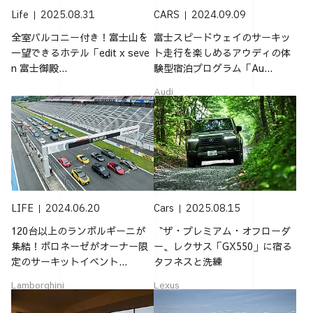
Life
2025.08.31
CARS
2024.09.09
全室バルコニー付き！富士山を
富士スピードウェイのサーキッ
一望できるホテル「edit x seve
ト走行を楽しめるアウディの体
n 富士御殿...
験型宿泊プログラム「Au...
Audi
LIFE
2024.06.20
Cars
2025.08.15
120台以上のランボルギーニが
〝ザ・プレミアム・オフローダ
集結！ボロネーゼがオーナー限
ー〟レクサス「GX550」に宿る
定のサーキットイベント...
タフネスと洗練
Lamborghini
Lexus