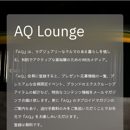
AQ Lounge
『AQ』は、ラグジュアリーなクルマのある暮らしを愉し
む、知的でアクティブな富裕層のためのWEBメディア。
「AQ」会員に登録すると、プレゼント応募情報の一覧、プ
レミアムな会員限定イベント、ブランドのエクスクルーシブ
アイテムの紹介など、特別なコンテンツ情報をメールマガジ
ンでお届け致します。更に『AQ』のタブロイドマガジンの
ご案内もあり、送付手数料のみをご負担いただくことでお手
元で『AQ』をお楽しみいただけます。
登録は無料です。