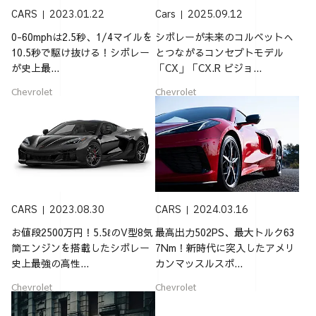
CARS
2023.01.22
Cars
2025.09.12
0-60mphは2.5秒、1/4マイルを
シボレーが未来のコルベットへ
10.5秒で駆け抜ける！シボレー
とつながるコンセプトモデル
が史上最...
「CX」「CX.R ビジョ...
Chevrolet
Chevrolet
CARS
2023.08.30
CARS
2024.03.16
お値段2500万円！5.5ℓのV型8気
最高出力502PS、最大トルク63
筒エンジンを搭載したシボレー
7Nm！新時代に突入したアメリ
史上最強の高性...
カンマッスルスポ...
Chevrolet
Chevrolet