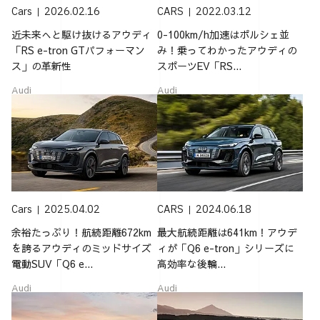
Cars
2026.02.16
CARS
2022.03.12
近未来へと駆け抜けるアウディ
0-100km/h加速はポルシェ並
「RS e-tron GTパフォーマン
み！乗ってわかったアウディの
ス」の革新性
スポーツEV「RS...
Audi
Audi
Cars
2025.04.02
CARS
2024.06.18
余裕たっぷり！航続距離672km
最大航続距離は641km！アウデ
を誇るアウディのミッドサイズ
ィが「Q6 e-tron」シリーズに
電動SUV「Q6 e...
高効率な後輪...
Audi
Audi