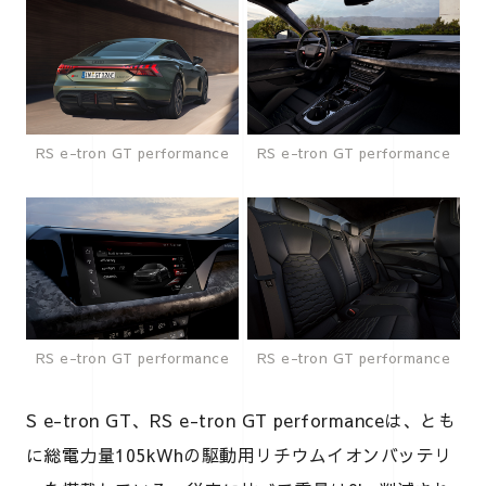
RS e-tron GT performance
RS e-tron GT performance
RS e-tron GT performance
RS e-tron GT performance
S e-tron GT、RS e-tron GT performanceは、とも
に総電力量105kWhの駆動用リチウムイオンバッテリ