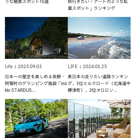
うな絶景スポット10選
秋行きたい「アートのような紅
葉スポット」ランキング
Life
2025.09.03
LIFE
2024.01.25
日本一の星空を楽しめる長野・
東日本の走りたい道路ランキン
阿智村のグランピング施設「mö
グ、3位ミルクロード（北海道中
kki STARDUS...
標津町）、2位オロロン...