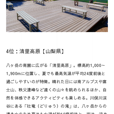
4位：清里高原【山梨県】
八ヶ岳の南麓に広がる「清里高原」。標高約1,000～
1,900mに位置し、夏でも最高気温が平均24度前後と
過ごしやすいのが特徴。晴れた日には南アルプスや富
士山、秩父連峰など遠くの山々を眺められるほか、自
然を体感できるアクティビティも楽しめる。川俣川渓
谷にある「吐竜（どりゅう）の滝」は、八ヶ岳からの
湧き水のため夏でも水温が約10度前後と一定で、涼め