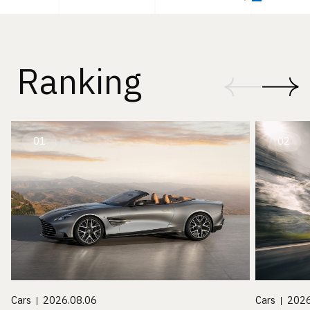
Ranking
01
02
Cars
2026.08.06
Cars
2026