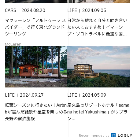
CARS
2024.08.20
LIFE
2024.09.05
マクラーレン「アルトゥーラ ス
日常から離れて自分と向き合い
パイダー」で行く東北グランド
たい人におすすめ！イマーシ
ツーリング
ブ・ソロトラベルに最適な国...
McLaren
LIFE
2024.09.27
LIFE
2024.05.09
紅葉シーズンに行きたい！Airbn
屋久島のリゾートホテル「sama
bが選んだ絶景や星空を楽しめる
na hotel Yakushima」がリブラ
長野の宿泊施設
ン...
Recommended by