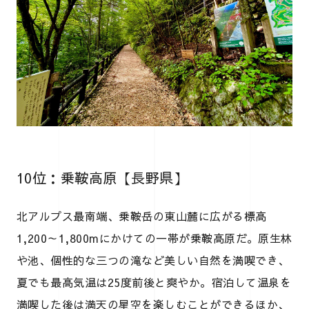
10位：乗鞍高原【長野県】
北アルプス最南端、乗鞍岳の東山麓に広がる標高
1,200～1,800mにかけての一帯が乗鞍高原だ。原生林
や池、個性的な三つの滝など美しい自然を満喫でき、
夏でも最高気温は25度前後と爽やか。宿泊して温泉を
満喫した後は満天の星空を楽しむことができるほか、