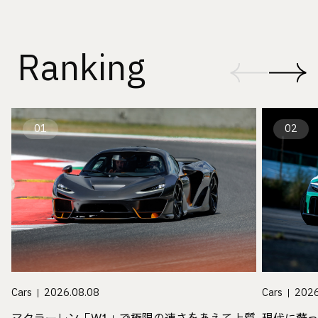
Ranking
01
02
Cars
2026.08.08
Cars
2026
マクラーレン「W1」で極限の速さをあえて上質
現代に蘇