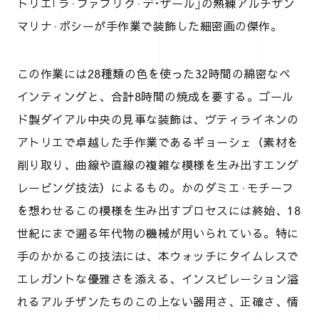
トリエ｢ラ·ファブリク·デ･ザール｣の熟練アルチザン
マリナ·ボシーが手作業で装飾した細密画の傑作。
この作業には28種類の色を使った32時間の綿密なペ
インティングと、合計8時間の焼成を要する。ゴール
ド製ダイアル中央の見事な装飾は、ヴティライネンの
アトリエで卓越した手作業であるギョーシェ（素材を
削り取り、曲線や直線の複雑な模様を生み出すエング
レービング技法）によるもの。かのダミエ·モチーフ
を想わせるこの模様を生み出すプロセスには終始、18
世紀にまで遡る年代物の機械が用いられている。特に
手のかかるこの技法には、本ウォッチにタイムレスで
エレガントな優雅さを添える、インスピレーション溢
れるアルチザンたちのこの上ない器用さ、正確さ、情