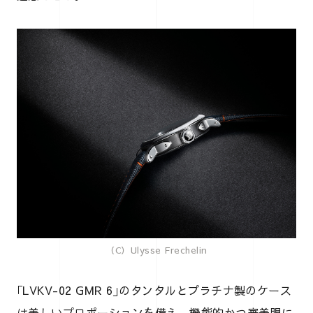
（C）Ulysse Frechelin
｢LVKV-02 GMR 6｣のタンタルとプラチナ製のケース
は美しいプロポーションを備え、機能的かつ審美眼に