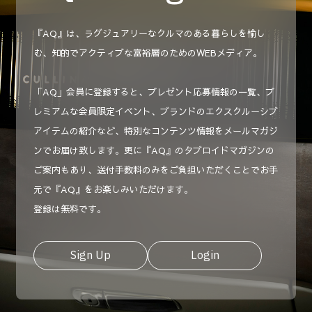
『AQ』は、ラグジュアリーなクルマのある暮らしを愉し
む、知的でアクティブな富裕層のためのWEBメディア。
「AQ」会員に登録すると、プレゼント応募情報の一覧、プ
レミアムな会員限定イベント、ブランドのエクスクルーシブ
アイテムの紹介など、特別なコンテンツ情報をメールマガジ
ンでお届け致します。更に『AQ』のタブロイドマガジンの
ご案内もあり、送付手数料のみをご負担いただくことでお手
元で『AQ』をお楽しみいただけます。
登録は無料です。
Sign Up
Login