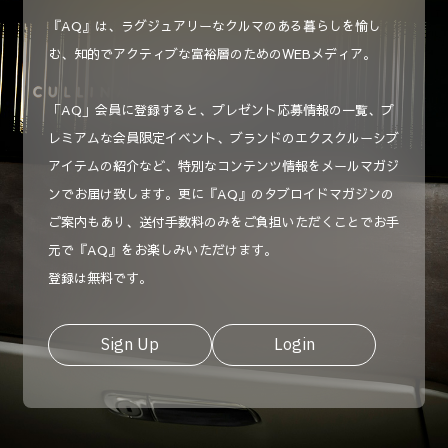
『AQ』は、ラグジュアリーなクルマのある暮らしを愉し
む、知的でアクティブな富裕層のためのWEBメディア。
「AQ」会員に登録すると、プレゼント応募情報の一覧、プ
レミアムな会員限定イベント、ブランドのエクスクルーシブ
アイテムの紹介など、特別なコンテンツ情報をメールマガジ
ンでお届け致します。更に『AQ』のタブロイドマガジンの
ご案内もあり、送付手数料のみをご負担いただくことでお手
元で『AQ』をお楽しみいただけます。
登録は無料です。
Sign Up
Login