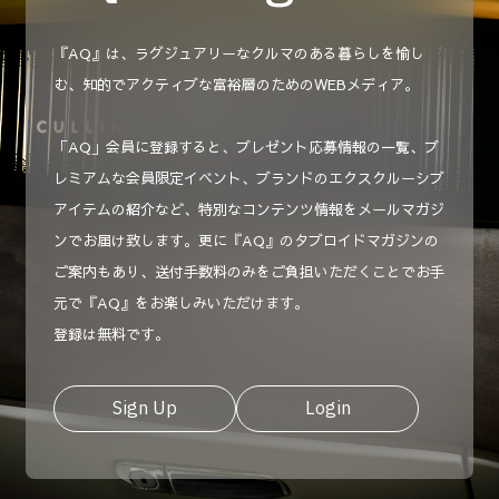
『AQ』は、ラグジュアリーなクルマのある暮らしを愉し
む、知的でアクティブな富裕層のためのWEBメディア。
「AQ」会員に登録すると、プレゼント応募情報の一覧、プ
レミアムな会員限定イベント、ブランドのエクスクルーシブ
アイテムの紹介など、特別なコンテンツ情報をメールマガジ
ンでお届け致します。更に『AQ』のタブロイドマガジンの
ご案内もあり、送付手数料のみをご負担いただくことでお手
元で『AQ』をお楽しみいただけます。
登録は無料です。
Sign Up
Login