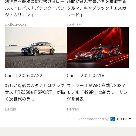
別世界を優雅に駆け抜けるロー
時間が育んだ豊かさを象徴する
ルス・ロイス「ブラック・バッ
クルマ、キャデラック「エスカ
ジ・カリナン」
レード」
Rolls-royce
Cadillac
Cars
2026.07.22
Cars
2025.02.18
新しい対話のカタチとは？レク
フェラーリがWECを戦う2025年
サス「RZ550e F SPORT」が描
モデル「499P」の新カラーリン
く次世代のラ...
グを発表
Lexus
Ferrari
Recommended by