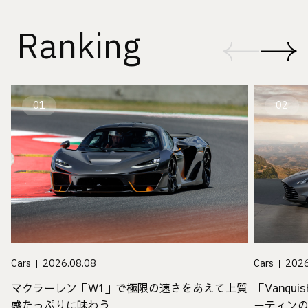
Ranking
01
02
Cars
2026
Cars
2026.08.08
「Vanq
マクラーレン「W1」で極限の速さをあえて上質
ーティン
感たっぷりに味わう