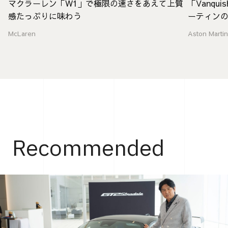
「Vanq
マクラーレン「W1」で極限の速さをあえて上質
ーティン
感たっぷりに味わう
Aston Marti
McLaren
Recommended