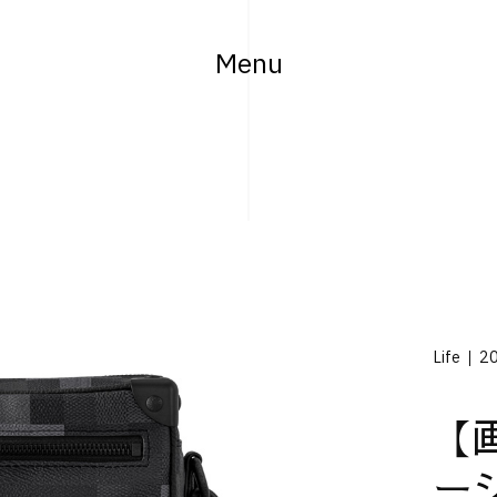
Menu
Life
20
【
ー