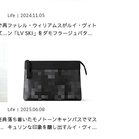
Life
2024.11.05
で再
ファレル・ウィリアムスがルイ・ヴィト
ズバ
ン「LV SKI」をダモフラージュパター
ンで...
Life
2025.06.08
克典
落ち着いたモノトーンキャンパスでマス
ダ
キュリンな印象を醸し出すルイ・ヴィト
ンの新作...