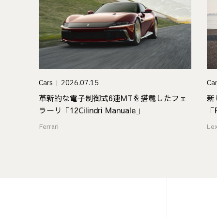
Cars
2026.07.15
Ca
革新的な電子制御式6速MTを搭載したフェ
新
ラーリ「12Cilindri Manuale」
「
ジ
Ferrari
Le