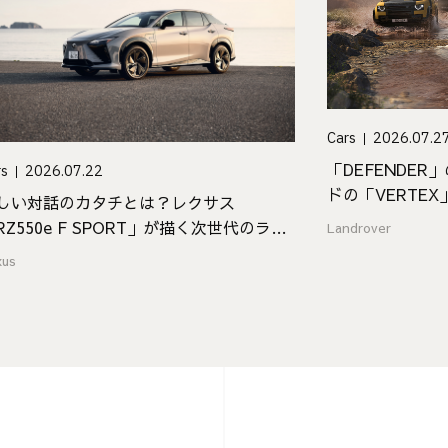
Cars
2026.07.2
「DEFENDER
rs
2026.07.22
ドの「VERTEX
しい対話のカタチとは？レクサス
EDITION」が登
RZ550e F SPORT」が描く次世代のラグ
Landrover
ュアリー
xus