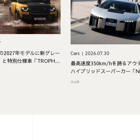
7
」の2027年モデルに新グレー
Cars
2026.07.30
」と特別仕様車「TROPHY
最高速度350km/hを誇るア
場
ハイブリッドスーパーカー「Nuvo
Audi