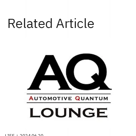
Top
Life
Visa Cash App Racing Bulls F1チームのカ
Related Article