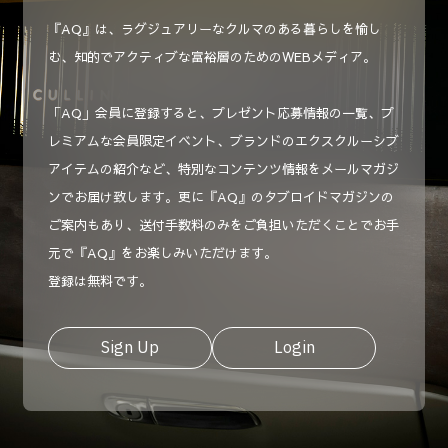
『AQ』は、ラグジュアリーなクルマのある暮らしを愉し
む、知的でアクティブな富裕層のためのWEBメディア。
「AQ」会員に登録すると、プレゼント応募情報の一覧、プ
レミアムな会員限定イベント、ブランドのエクスクルーシブ
アイテムの紹介など、特別なコンテンツ情報をメールマガジ
ンでお届け致します。更に『AQ』のタブロイドマガジンの
ご案内もあり、送付手数料のみをご負担いただくことでお手
元で『AQ』をお楽しみいただけます。
登録は無料です。
Sign Up
Login