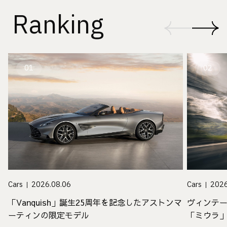
Ranking
01
02
Cars
2026.08.06
Cars
2026
「Vanquish」誕生25周年を記念したアストンマ
ヴィンテ
ーティンの限定モデル
「ミウラ