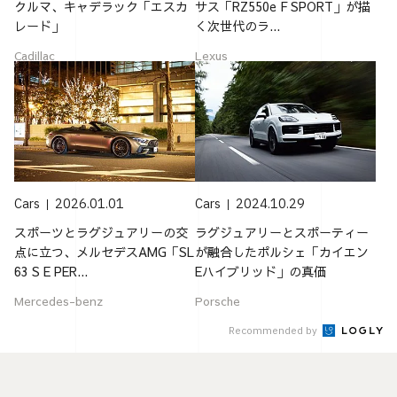
クルマ、キャデラック「エスカ
サス「RZ550e F SPORT」が描
レード」
く次世代のラ...
Cadillac
Lexus
Cars
2026.01.01
Cars
2024.10.29
スポーツとラグジュアリーの交
ラグジュアリーとスポーティー
点に立つ、メルセデスAMG「SL
が融合したポルシェ「カイエン
63 S E PER...
Eハイブリッド」の真価
Mercedes-benz
Porsche
Recommended by