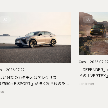
02
03
Cars
2026.07.2
「DEFENDER
rs
2026.07.22
ドの「VERTEX
しい対話のカタチとは？レクサス
EDITION」が登
RZ550e F SPORT」が描く次世代のラグ
Landrover
ュアリー
xus