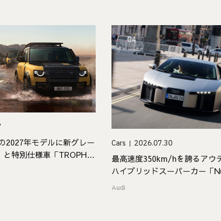
04
7
」の2027年モデルに新グレー
Cars
2026.07.30
」と特別仕様車「TROPHY
最高速度350km/hを誇るア
場
ハイブリッドスーパーカー「Nuvo
Audi