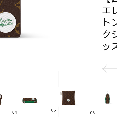
エ
ト
ク
ッ
05
04
06