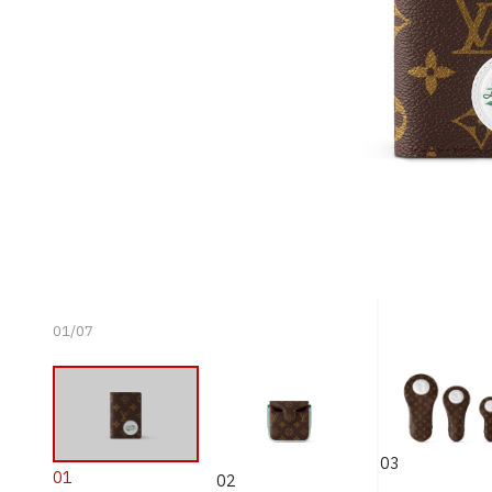
01
/
07
03
01
02