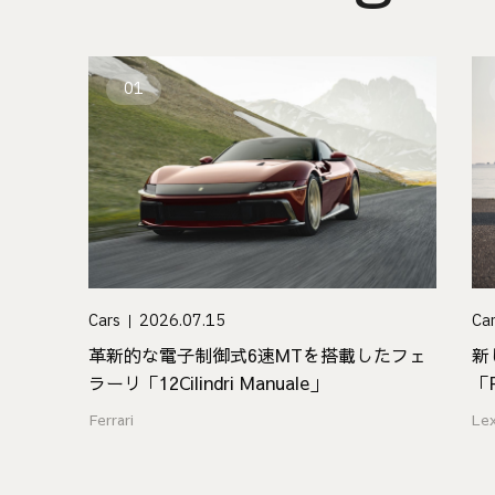
01
Cars
2026.07.15
Ca
革新的な電子制御式6速MTを搭載したフェ
新
ラーリ「12Cilindri Manuale」
「
ジ
Ferrari
Le