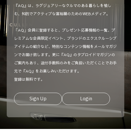
『AQ』は、ラグジュアリーなクルマのある暮らしを愉し
む、知的でアクティブな富裕層のためのWEBメディア。
「AQ」会員に登録すると、プレゼント応募情報の一覧、プ
レミアムな会員限定イベント、ブランドのエクスクルーシブ
アイテムの紹介など、特別なコンテンツ情報をメールマガジ
ンでお届け致します。更に『AQ』のタブロイドマガジンの
ご案内もあり、送付手数料のみをご負担いただくことでお手
元で『AQ』をお楽しみいただけます。
登録は無料です。
Sign Up
Login