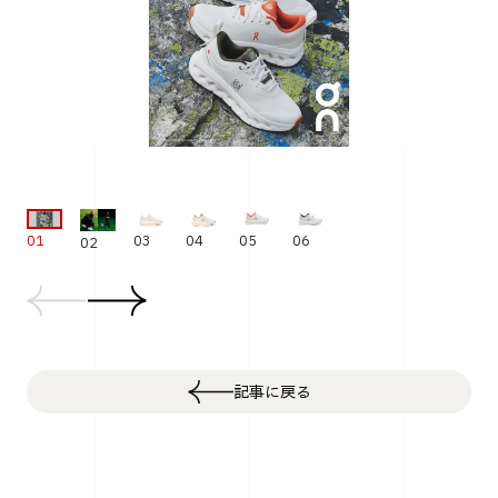
01
03
04
05
06
02
記事に戻る