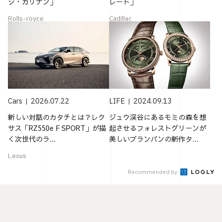
ジ・カリナン」
レード」
Rolls-royce
Cadillac
Cars
2026.07.22
LIFE
2024.09.13
新しい対話のカタチとは？レク
ジュウ渓谷にあるモミの森を想
サス「RZ550e F SPORT」が描
起させるフォレストグリーンが
く次世代のラ...
美しいブランパンの新作タ...
Lexus
Recommended by