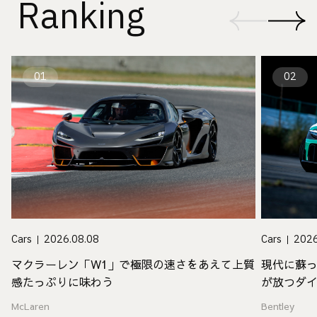
Ranking
01
02
Cars
2026.08.08
Cars
2026
マクラーレン「W1」で極限の速さをあえて上質
現代に蘇
感たっぷりに味わう
が放つダ
McLaren
Bentley