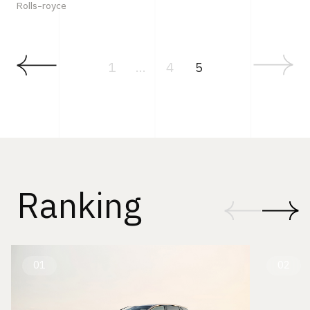
Rolls-royce
1
...
4
5
Ranking
01
02