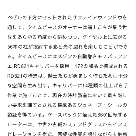
ベゼルの下方にセットされたサファイアウィンドウを
通して、タイムピースのオーナーは騎士たちが集う世
界をあらゆる角度から眺めつつ、ダイヤル上に広がる
56本の柱が投射する影と光の戯れを楽しむことができ
る。タイムピースにはメゾンの自動巻きモノバランシ
エ RD821キャリバーを採用。172の部品で構成される
RD821の構造は、騎士たちが勇ましく佇むために十分
な空間を生み出す。キャリバーに14種類の仕上げを手
作業で施すことで、現在の時計製造において最も厳し
い要求を課すとされる権威あるジュネーブ・シールの
認証を得ている。ケースバックに備えた360°回転する
ローターは、中世の古城のステンドグラスからインス
ピレーションを得た。完璧な性能を誇りながらも魅惑