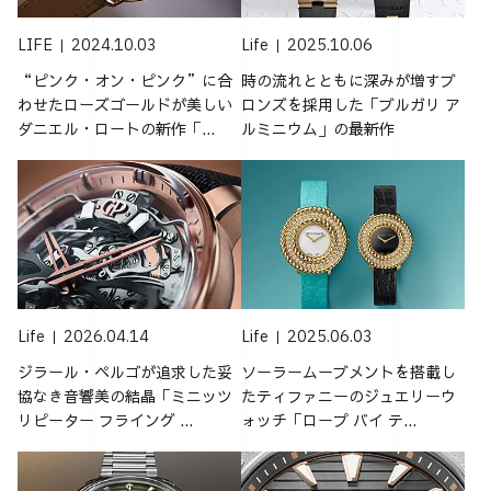
LIFE
2024.10.03
Life
2025.10.06
“ピンク・オン・ピンク”に合
時の流れとともに深みが増すブ
わせたローズゴールドが美しい
ロンズを採用した「ブルガリ ア
ダニエル・ロートの新作「...
ルミニウム」の最新作
Life
2026.04.14
Life
2025.06.03
ジラール・ペルゴが追求した妥
ソーラームーブメントを搭載し
協なき音響美の結晶「ミニッツ
たティファニーのジュエリーウ
リピーター フライング ...
ォッチ「ロープ バイ テ...