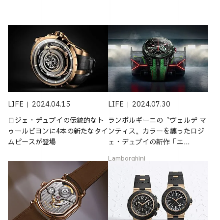
LIFE
2024.04.15
LIFE
2024.07.30
ロジェ・デュブイの伝統的なト
ランボルギーニの〝ヴェルデ マ
ゥールビヨンに4本の新たなタイ
ンティス〟カラーを纏ったロジ
ムピースが登場
ェ・デュブイの新作「エ...
Lamborghini