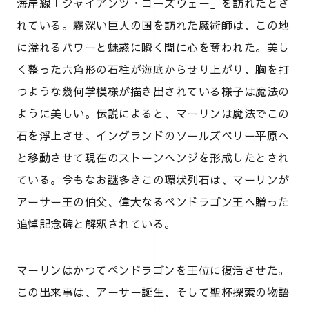
海岸線「ジャイアンツ・コーズウェー」を訪れたとさ
れている。霧深い巨人の国を訪れた魔術師は、この地
に溢れるパワーと魅惑に瞬く間に心を奪われた。美し
く整った六角形の石柱が海底からせり上がり、胸を打
つような幾何学模様が描き出されている様子は魔法の
ように美しい。伝説によると、マーリンは魔法でこの
石を浮上させ、イングランドのソールズベリー平原へ
と移動させて現在のストーンヘンジを形成したとされ
ている。今もなお謎多きこの環状列石は、マーリンが
アーサー王の伯父、偉大なるペンドラゴン王へ贈った
追悼記念碑と解釈されている。
マーリンはかつてペンドラゴンを王位に復活させた。
この出来事は、アーサー誕生、そして聖杯探索の物語