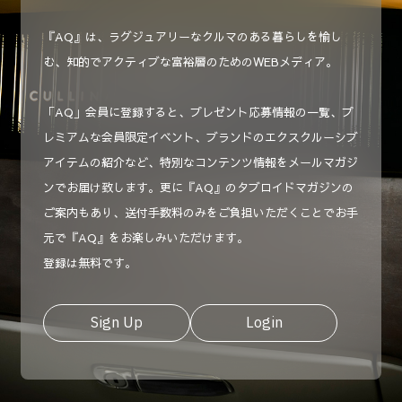
『AQ』は、ラグジュアリーなクルマのある暮らしを愉し
む、知的でアクティブな富裕層のためのWEBメディア。
「AQ」会員に登録すると、プレゼント応募情報の一覧、プ
レミアムな会員限定イベント、ブランドのエクスクルーシブ
アイテムの紹介など、特別なコンテンツ情報をメールマガジ
ンでお届け致します。更に『AQ』のタブロイドマガジンの
ご案内もあり、送付手数料のみをご負担いただくことでお手
元で『AQ』をお楽しみいただけます。
登録は無料です。
Sign Up
Login