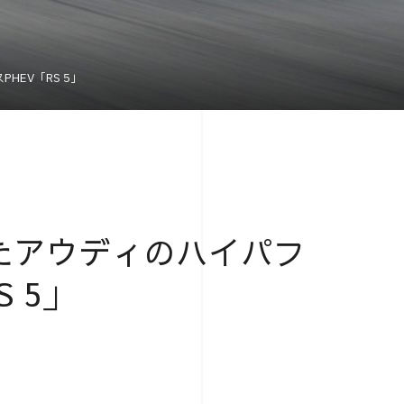
EV「RS 5」
たアウディのハイパフ
 5」