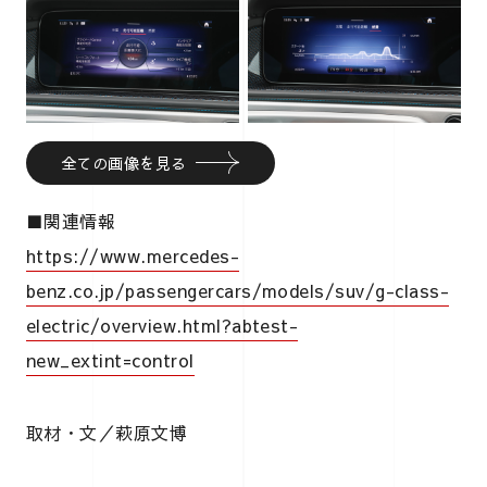
全ての画像を見る
■関連情報
https://www.mercedes-
benz.co.jp/passengercars/models/suv/g-class-
electric/overview.html?abtest-
new_extint=control
取材・文／萩原文博