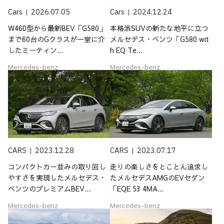
Cars
2026.07.05
Cars
2024.12.24
W460型から最新BEV「G580」
本格派SUVの新たな地平に立つ
まで60台のGクラスが一堂に介
メルセデス・ベンツ「G580 wit
したミーティン...
h EQ Te...
Mercedes-benz
Mercedes-benz
CARS
2023.12.28
CARS
2023.07.17
コンパクトカー並みの取り回し
走りの楽しさをとことん追求し
やすさを実現したメルセデス・
たメルセデスAMGのEVセダン
ベンツのプレミアムBEV...
「EQE 53 4MA...
Mercedes-benz
Mercedes-benz