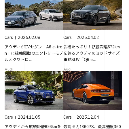
Cars
2026.02.08
Cars
2025.04.02
アウディがEVセダン「A6 e-tro
余裕たっぷり！航続距離672km
n」に後輪駆動のエントリーモデ
を誇るアウディのミッドサイズ
ルとクワトロ...
電動SUV「Q6 e...
Audi
Audi
Cars
2024.11.05
Cars
2025.12.04
アウディから航続距離656kmを
最高出力1360PS、最高速度360