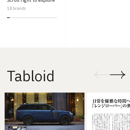
Scroll right to explore
18 brands
Tabloid