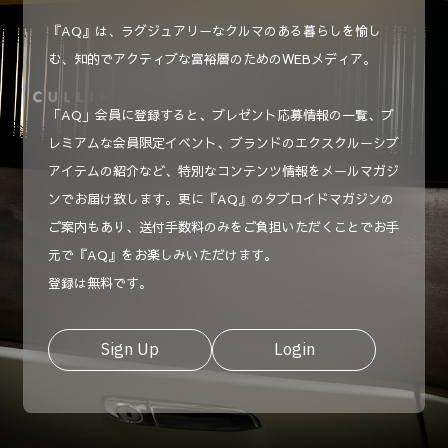
『AQ』は、ラグジュアリーなクルマのある暮らしを愉し
む、知的でアクティブな富裕層のためのWEBメディア。
「AQ」会員に登録すると、プレゼント応募情報の一覧、プ
レミアムな会員限定イベント、ブランドのエクスクルーシブ
アイテムの紹介など、特別なコンテンツ情報をメールマガジ
ンでお届け致します。更に『AQ』のタブロイドマガジンの
ご案内もあり、送付手数料のみをご負担いただくことでお手
元で『AQ』をお楽しみいただけます。
登録は無料です。
Sign Up
Login